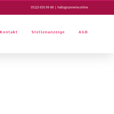
05223 650 99 88
|
hallo@szenerie.online
Kontakt
Stellenanzeige
AGB