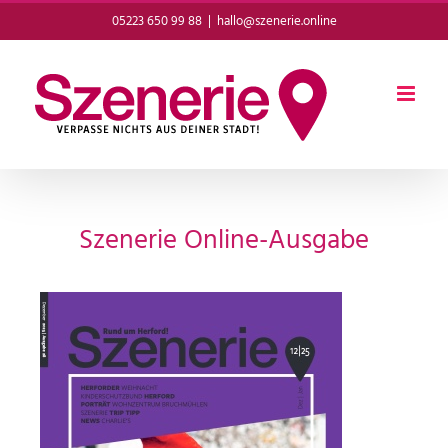
Zum
05223 650 99 88
|
hallo@szenerie.online
Inhalt
springen
Szenerie Online-Ausgabe